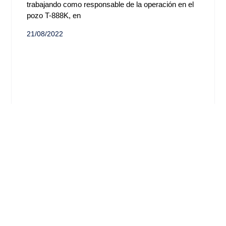
trabajando como responsable de la operación en el
pozo T-888K, en
21/08/2022
Contáctenos
Cra. 14 #97-63
PBX: (57) 601 6411944