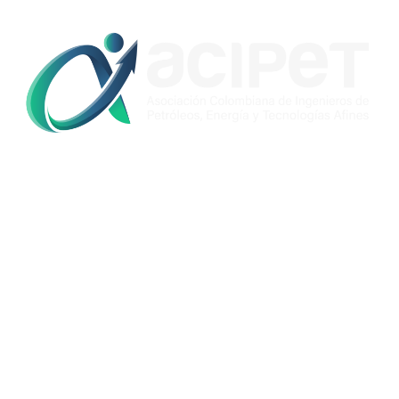
Contáctenos
Cra. 14 #97-63
PBX: (57) 601 6411944
comunicaciones@acipet.com
Sobre Acipet
Quienes somos
Afíliate