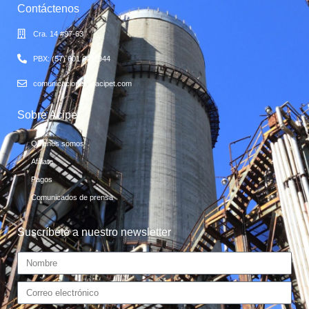
Contáctenos
Cra. 14 #97-63
PBX: (57) 601 6411944
comunicaciones@acipet.com
Sobre Acipet
Quienes somos
Afíliate
Pagos
Comunicados de prensa
Suscríbete a nuestro newsletter