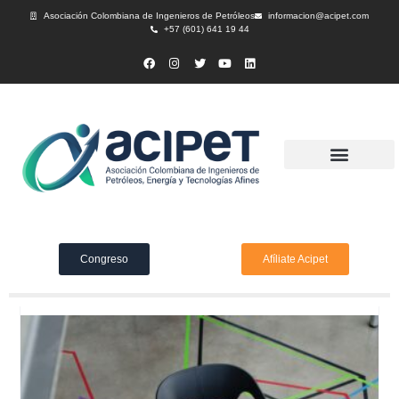
Asociación Colombiana de Ingenieros de Petróleos
informacion@acipet.com
+57 (601) 641 19 44
Congreso
Afíliate Acipet